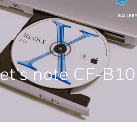
GALLER
et’s note CF-B10,