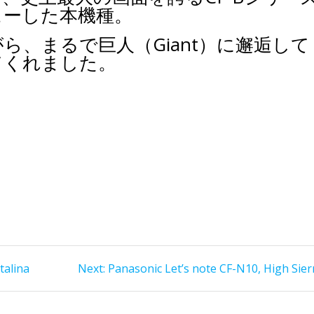
ューした本機種。
ら、まるで巨人（Giant）に邂逅して
てくれました。
Next
talina
Next:
Panasonic Let’s note CF-N10, High Sier
post: